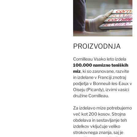
PROIZVODNJA
Cornilleau Vsako leto izdela
100.000 namizno teniških
miz
, ki so zasnovane, razvite
in izdelane v Franciji znotraj
podjetja v Bonneuil-les-Eaux v
Oiseju (Picardy), izvirni vasici
družine Cornilleau.
Za izdelavo mize potrebujemo
več kot 200 kosov. Strojna
obdelava in sestavljanje teh
izdelkov vključuje veliko
strokovnega znanja, saj je