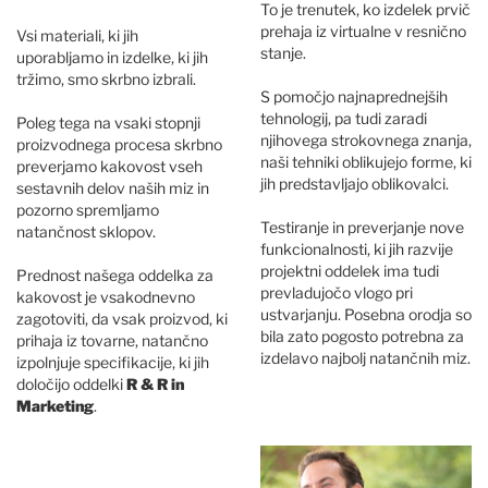
To je trenutek, ko izdelek prvič
prehaja iz virtualne v resnično
Vsi materiali, ki jih
stanje.
uporabljamo in izdelke, ki jih
tržimo, smo skrbno izbrali.
S pomočjo najnaprednejših
tehnologij, pa tudi zaradi
Poleg tega na vsaki stopnji
njihovega strokovnega znanja,
proizvodnega procesa skrbno
naši tehniki oblikujejo forme, ki
preverjamo kakovost vseh
jih predstavljajo oblikovalci.
sestavnih delov naših miz in
pozorno spremljamo
Testiranje in preverjanje nove
natančnost sklopov.
funkcionalnosti, ki jih razvije
projektni oddelek ima tudi
Prednost našega oddelka za
prevladujočo vlogo pri
kakovost je vsakodnevno
ustvarjanju. Posebna orodja so
zagotoviti, da vsak proizvod, ki
bila zato pogosto potrebna za
prihaja iz tovarne, natančno
izdelavo najbolj natančnih miz.
izpolnjuje specifikacije, ki jih
določijo oddelki
R & R in
Marketing
.