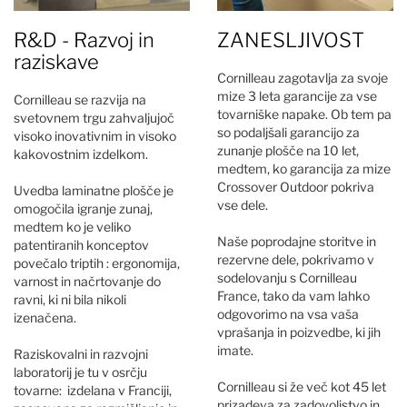
R&D - Razvoj in
ZANESLJIVOST
raziskave
Cornilleau zagotavlja za svoje
mize 3 leta garancije za vse
Cornilleau se razvija na
tovarniške napake. Ob tem pa
svetovnem trgu zahvaljujoč
so podaljšali garancijo za
visoko inovativnim in visoko
zunanje plošče na 10 let,
kakovostnim izdelkom.
medtem, ko garancija za mize
Crossover Outdoor pokriva
Uvedba laminatne plošče je
vse dele.
omogočila igranje zunaj,
medtem ko je veliko
Naše poprodajne storitve in
patentiranih konceptov
rezervne dele, pokrivamo v
povečalo triptih : ergonomija,
sodelovanju s Cornilleau
varnost in načrtovanje do
France, tako da vam lahko
ravni, ki ni bila nikoli
odgovorimo na vsa vaša
izenačena.
vprašanja in poizvedbe, ki jih
imate.
Raziskovalni in razvojni
laboratorij je tu v osrčju
Cornilleau si že več kot 45 let
tovarne: izdelana v Franciji,
prizadeva za zadovoljstvo in