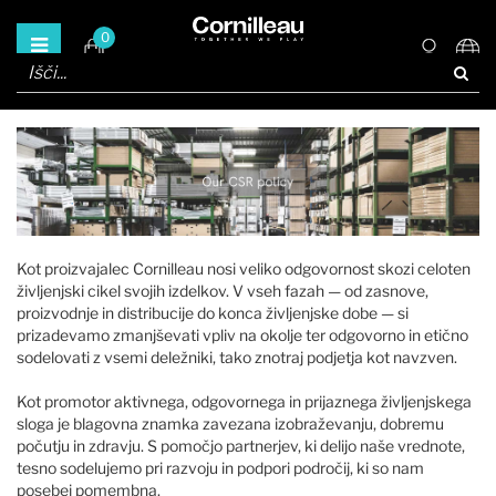
0
Kot proizvajalec Cornilleau nosi veliko odgovornost skozi celoten
življenjski cikel svojih izdelkov. V vseh fazah — od zasnove,
proizvodnje in distribucije do konca življenjske dobe — si
prizadevamo zmanjševati vpliv na okolje ter odgovorno in etično
sodelovati z vsemi deležniki, tako znotraj podjetja kot navzven.
Kot promotor aktivnega, odgovornega in prijaznega življenjskega
sloga je blagovna znamka zavezana izobraževanju, dobremu
počutju in zdravju. S pomočjo partnerjev, ki delijo naše vrednote,
tesno sodelujemo pri razvoju in podpori področij, ki so nam
posebej pomembna.