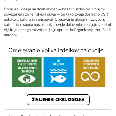
Cornilleau deluje na dveh ravneh — na ravni izdelkov in z njimi
povezanega življenjskega sloga — ter tako izvaja dosledno CSR
politiko, s katero želi prispevati k reševanju globalnih izzivov, s
katerimi se sooča naš planet, in svoje delovanje usklajuje s petimi
cilji trajnostnega razvoja, ki jih je opredelila Organizacija združenih
narodov.
Omejevanje vpliva izdelkov na okolje
ŽIVLJENSKI CIKEL IZDELKA