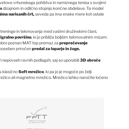
 svetove vrhunskega pohištva in namiznega tenisa s svojimi
m
dizajnom in odlično stopnjo končne obdelave. Ta model
nima narisanih črt,
seveda pa ima enake mere kot ostale
 treninge in tekmovanja med vašimi družinskimi člani,
gralno površino
, ki jo približa boljšim tekmovalnim mizam.
o dobro poznan MAT top premaz za
preprečevanje
 poseben priročen
predal za loparje in žoge.
ri nepovseh ravnih podlagah, saj so uporabili
3D obroče
s klasično
Soft mrežico
, ki pa jo je mogoče po želji
ežico ali magnetno mrežico. Mrežico lahko naročite ločeno