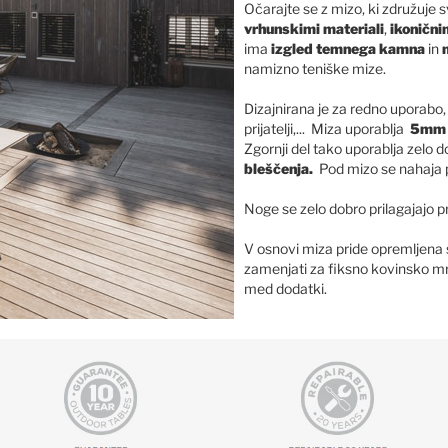
Očarajte se z mizo, ki združuje
vrhunskimi materiali
,
ikonični
ima
izgled temnega kamna
in
namizno teniške mize.
Dizajnirana je za redno uporabo,
prijatelji,... Miza uporablja
5mm i
Zgornji del tako uporablja zel
bleščenja.
Pod mizo se nahaja
Noge se zelo dobro prilagajajo p
V osnovi miza pride opremljena 
zamenjati za fiksno kovinsko mr
med dodatki.