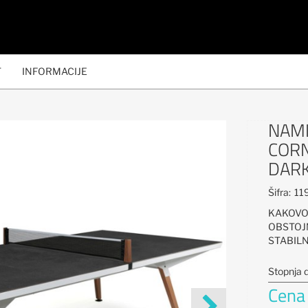
T
INFORMACIJE
NAMI
CORN
DARK
Šifra:
11
KAKOV
OBSTO
STABI
Stopnja 
Cena