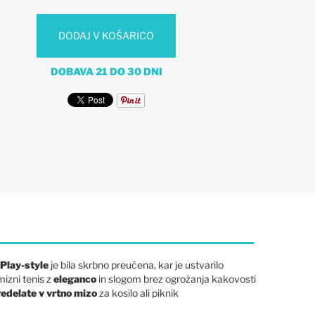
DODAJ V KOŠARICO
DOBAVA 21 DO 30 DNI
Play-style
je bila skrbno preučena, kar je ustvarilo
mizni tenis z
eleganco
in slogom brez ogrožanja kakovosti
edelate v vrtno mizo
za kosilo ali piknik