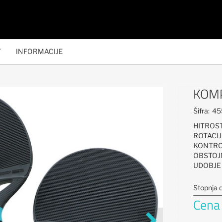
T
INFORMACIJE
KOMP
Šifra:
45
HITRO
ROTAC
KONTR
OBSTO
UDOBJ
Stopnja 
Cena