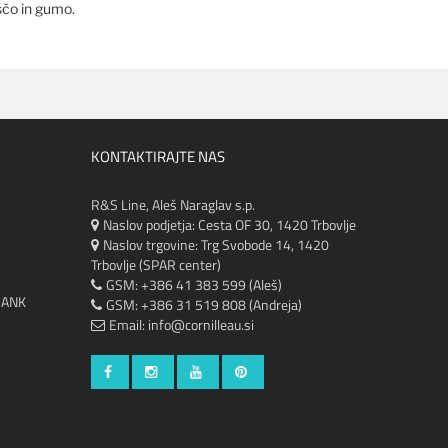
oščo in gumo.
KONTAKTIRAJTE NAS
R&S Line, Aleš Naraglav s.p.
Naslov podjetja: Cesta OF 30, 1420 Trbovlje
Naslov trgovine:
Trg Svobode 14, 1420
Trbovlje (SPAR center)
GSM: +386 41 383 599 (Aleš)
RANK
GSM: +386 31 519 808 (Andreja)
Email:
info@cornilleau.si