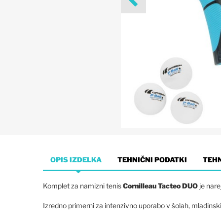
OPIS IZDELKA
TEHNIČNI PODATKI
TEH
Komplet za namizni tenis
Cornilleau Tacteo DUO
je nare
Izredno primerni za intenzivno uporabo v šolah, mladinsk