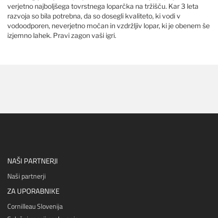
verjetno najboljšega tovrstnega loparčka na tržišču. Kar 3 leta
razvoja so bila potrebna, da so dosegli kvaliteto, ki vodi v
vodoodporen, neverjetno močan in vzdržljiv lopar, ki je obenem še
izjemno lahek. Pravi zagon vaši igri.
NAŠI PARTNERJI
Naši partnerji
ZA UPORABNIKE
Cornilleau Slovenija