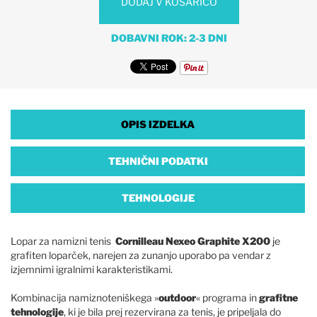
DODAJ V KOŠARICO
DOBAVNI ROK: 2-3 DNI
OPIS IZDELKA
TEHNIČNI PODATKI
TEHNOLOGIJE
Lopar za namizni tenis
Cornilleau Nexeo Graphite X200
je
grafiten loparček, narejen za zunanjo uporabo pa vendar z
izjemnimi igralnimi karakteristikami.
Kombinacija namiznoteniškega »
outdoor
« programa in
grafitne
tehnologije
, ki je bila prej rezervirana za tenis, je pripeljala do