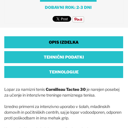
DOBAVNI ROK: 2-3 DNI
OPIS IZDELKA
TEHNIČNI PODATKI
TEHNOLOGIJE
Lopar za namizni tenis
Cornilleau Tacteo 30
je narejen posebej
za učenje in intenzivne treninge namiznega tenisa.
Izredno primerni za intenzivno uporabo v šolah, mladinskih
domovih in počitniških centrih, saj je lopar vodoodporen, odporen
proti poškodbam in ima mehak grip.