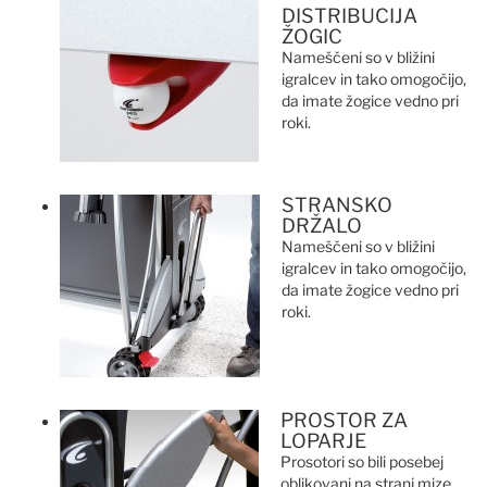
DISTRIBUCIJA
ŽOGIC
Nameščeni so v bližini
igralcev in tako omogočijo,
da imate žogice vedno pri
roki.
STRANSKO
DRŽALO
Nameščeni so v bližini
igralcev in tako omogočijo,
da imate žogice vedno pri
roki.
PROSTOR ZA
LOPARJE
Prosotori so bili posebej
oblikovani na strani mize,