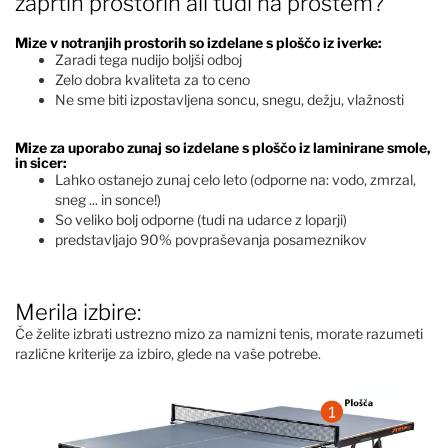
zaprtih prostorih ali tudi na prostem?
Mize v notranjih prostorih so izdelane s ploščo iz iverke:
Zaradi tega nudijo boljši odboj
Zelo dobra kvaliteta za to ceno
Ne sme biti izpostavljena soncu, snegu, dežju, vlažnosti
Mize za uporabo zunaj so izdelane s ploščo iz laminirane smole,
in sicer:
Lahko ostanejo zunaj celo leto (odporne na: vodo, zmrzal,
sneg ... in sonce!)
So veliko bolj odporne (tudi na udarce z loparji)
predstavljajo 90% povpraševanja posameznikov
Merila izbire:
Če želite izbrati ustrezno mizo za namizni tenis, morate razumeti
različne kriterije za izbiro, glede na vaše potrebe.