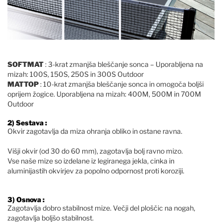
SOFTMAT
: 3-krat zmanjša bleščanje sonca – Uporabljena na
mizah: 100S, 150S, 250S in 300S Outdoor
MATTOP
: 10-krat zmanjša bleščanje sonca in omogoča boljši
oprijem žogice. Uporabljena na mizah: 400M, 500M in 700M
Outdoor
2) Sestava :
Okvir zagotavlja da miza ohranja obliko in ostane ravna.
Višji okvir (od 30 do 60 mm), zagotavlja bolj ravno mizo.
Vse naše mize so izdelane iz legiranega jekla, cinka in
aluminijastih okvirjev za popolno odpornost proti koroziji.
3) Osnova :
Zagotavlja dobro stabilnost mize. Večji del ploščic na nogah,
zagotavlja boljšo stabilnost.