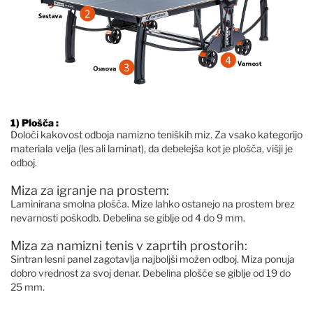
1) Plošča :
Določi kakovost odboja namizno teniških miz. Za vsako kategorijo
materiala velja (les ali laminat), da debelejša kot je plošča, višji je
odboj.
Miza za igranje na prostem:
Laminirana smolna plošča. Mize lahko ostanejo na prostem brez
nevarnosti poškodb. Debelina se giblje od 4 do 9 mm.
Miza za namizni tenis v zaprtih prostorih:
Sintran lesni panel zagotavlja najboljši možen odboj. Miza ponuja
dobro vrednost za svoj denar. Debelina plošče se giblje od 19 do
25 mm.