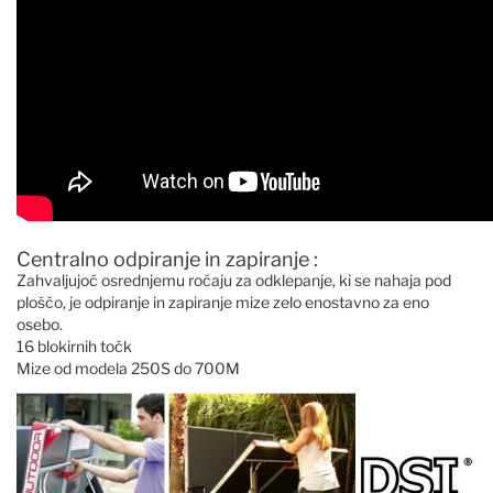
Centralno odpiranje in zapiranje :
Zahvaljujoč osrednjemu ročaju za odklepanje, ki se nahaja pod
ploščo, je odpiranje in zapiranje mize zelo enostavno za eno
osebo.
16 blokirnih točk
Mize od modela 250S do 700M