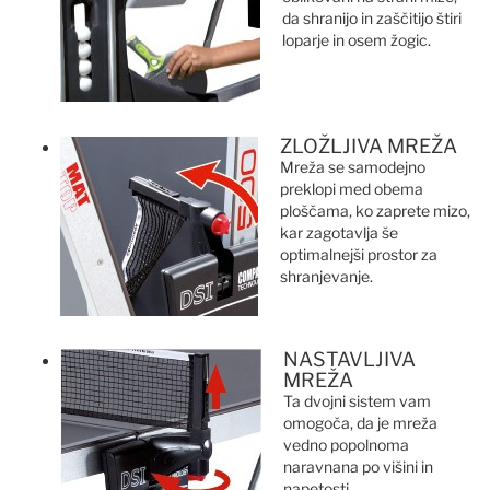
da shranijo in zaščitijo štiri
loparje in osem žogic.
ZLOŽLJIVA MREŽA
Mreža se samodejno
preklopi med obema
ploščama, ko zaprete mizo,
kar zagotavlja še
optimalnejši prostor za
shranjevanje.
NASTAVLJIVA
MREŽA
Ta dvojni sistem vam
omogoča, da je mreža
vedno popolnoma
naravnana po višini in
napetosti.