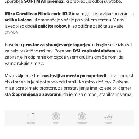
uporablja
SOFTMAT
premaz
, ki preprečuje odboj svetlobe.
Miza Cornilleau Black code ID 2
ima noge nastavljive po višini in
velika kolesa
, ki omogočajo vožnjo po vsakem terenu. V novi
izvedbi so dodali
zaščito robov
, ki so odlična zaščita za vaše
otroke.
Poseben
prostor za shranjevanje loparjev
in
žogic
se je izkazal
za zelo praktično rešitev. Poseben
DSI zapiralni sistem
za
zapiranje in odpiranje omogoča vsem družinskim članom, da
varno rokuje z mizo.
Miza vključuje tudi
nastavljivo mrežo po napetosti
, ki se namesti
ob straneh in je ni potrebno odstraniti, ko mizo zložimo. Zložena
miza porabi malo prostora, za prestavljanje ima kolese pri čemer
sta
2 opremjena z zavorami
, da je miza čimbolj stabilna in varna.