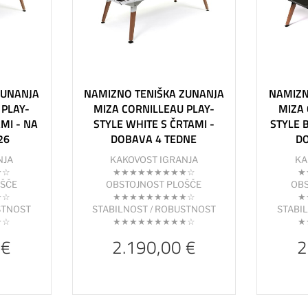
ZUNANJA
NAMIZNO TENIŠKA ZUNANJA
NAMIZN
 PLAY-
MIZA CORNILLEAU PLAY-
MIZA 
MI - NA
STYLE WHITE S ČRTAMI -
STYLE 
26
DOBAVA 4 TEDNE
D
NJA
KAKOVOST IGRANJA
KA
★☆
★★★★★★★★★☆
★
OŠČE
OBSTOJNOST PLOŠČE
OBS
★☆
★★★★★★★★★☆
★
STNOST
STABILNOST / ROBUSTNOST
STABI
★☆
★★★★★★★★★☆
★
 €
2.190,00 €
2