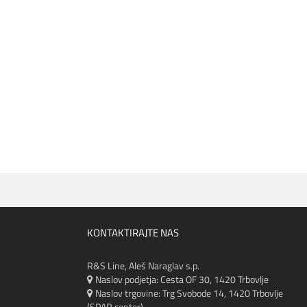
KONTAKTIRAJTE NAS
R&S Line, Aleš Naraglav s.p.
Naslov podjetja: Cesta OF 30, 1420 Trbovlje
Naslov trgovine:
Trg Svobode 14, 1420 Trbovlje
(SPAR center)