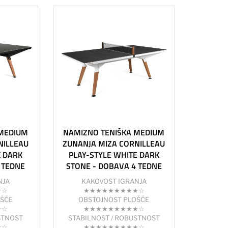
 MEDIUM
NAMIZNO TENIŠKA MEDIUM
NILLEAU
ZUNANJA MIZA CORNILLEAU
K DARK
PLAY-STYLE WHITE DARK
 TEDNE
STONE - DOBAVA 4 TEDNE
NJA
KAKOVOST IGRANJA
★☆
★★★★★★★★★☆
OŠČE
OBSTOJNOST PLOŠČE
★☆
★★★★★★★★★☆
STNOST
STABILNOST / ROBUSTNOST
★☆
★★★★★★★★★☆