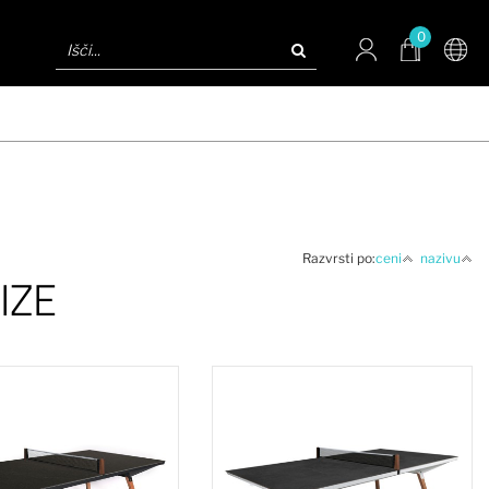
0
Razvrsti po:
ceni
nazivu
IZE