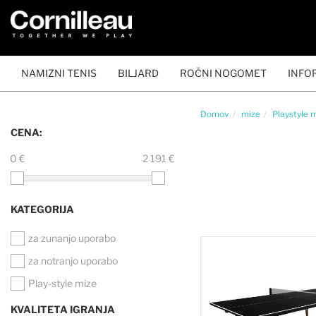
NAMIZNI TENIS
BILJARD
ROČNI NOGOMET
INFO
Domov
mize
Playstyle 
CENA:
0 €
2 191 €
KATEGORIJA
za zunanjo uporabo
za notranjo uporabo
Play-style mize
KVALITETA IGRANJA